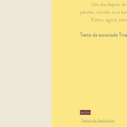
	Um dia depois de encharcá-la com o produto, a roseira estava murcha; as folhas, amarelas; as 
pétalas, caindo; e os bo
	Estou, agora, te
Texto da associada Tin
Jardins
Textos de Associados