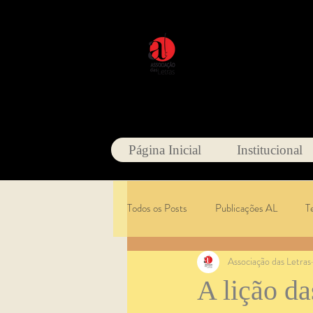
Página Inicial
Institucional
Todos os Posts
Publicações AL
T
Associação das Letras
A lição da