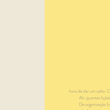
hora de dar um salto. C
	Ah, quantas liçõe
	De organização (não dá para misturar tudo), de paciência (todas as plantas têm seu tempo), de 