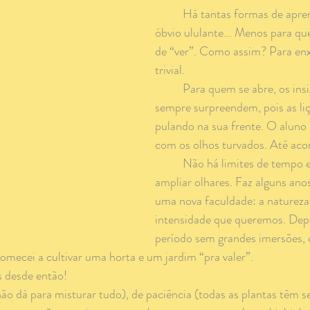
	Há tantas formas de aprendizado! Tão 
óbvio ululante... Menos para q
de “ver”. Como assim? Para enx
trivial.
	Para quem se abre, os insights quase 
sempre surpreendem, pois as li
pulando na sua frente. O aluno 
com os olhos turvados. Até acon
	Não há limites de tempo e espaço para 
ampliar olhares. Faz alguns ano
uma nova faculdade: a natureza.
intensidade que queremos. Dep
período sem grandes imersões, d
omecei a cultivar uma horta e um jardim “pra valer”.
s desde então!