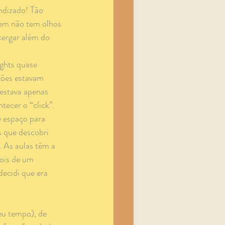
uem não tem olhos 
ergar além do 
ções estavam 
estava apenas 
tecer o “click”.
s que descobri 
 As aulas têm a 
ois de um 
ecidi que era 