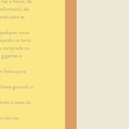
az a festa), de 
nsformam), de 
ando para as 
çando na terra.
 gigantes e 