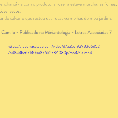
tões, secos. 
ntando salvar o que restou das rosas vermelhas do meu jardim.
a Camilo - Publicado na Miniantologia - Letras Associadas 7
https://video.wixstatic.com/video/d7aa6c_9298366d52
7c4844bc671405a3765278/1080p/mp4/file.mp4