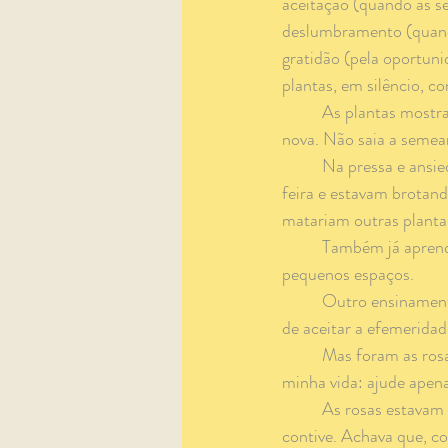
aceitação (quando as s
deslumbramento (quand
gratidão (pela oportun
plantas, em silêncio, c
	As plantas mostram, literalmente, que informação nunca é demais antes de fazer qualquer coisa 
nova. Não saia a semea
	Na pressa e ansiedade de ver minha horta acontecer, plantei alguns taiás que havia comprado na 
feira e estavam brotand
matariam outras planta
	Também já aprendi, na prática, que abóbora, chuchu, batata-doce e taiá não foram feitos para 
pequenos espaços.
	Outro ensinamento inesquecível foi-me proporcionado pelo tão belo, pomposo e breve girassol: o 
de aceitar a efemeridad
	Mas foram as rosas vermelhas que me deram um puxão de orelha que valerá para todo o resto da 
minha vida: ajude apena
	As rosas estavam lindas e frondosas, mas eu tinha comprado um novo fertilizante e não me 
contive. Achava que, co