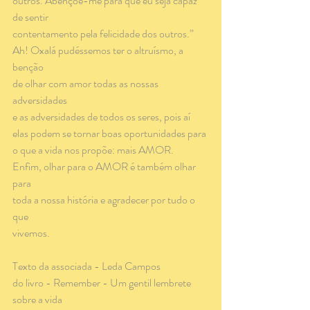
outros. Abençoe-me para que eu seja capaz 
de sentir
contentamento pela felicidade dos outros.”
Ah! Oxalá pudéssemos ter o altruísmo, a 
benção
de olhar com amor todas as nossas 
adversidades
e as adversidades de todos os seres, pois aí
elas podem se tornar boas oportunidades para
o que a vida nos propõe: mais AMOR.
Enfim, olhar para o AMOR é também olhar 
para
toda a nossa história e agradecer por tudo o 
que
vivemos.
Texto da associada - Leda Campos
do livro - Remember - Um gentil lembrete 
sobre a vida